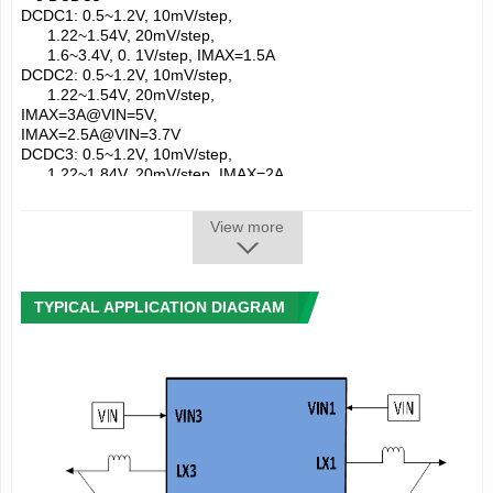
DCDC1: 0.5~1.2V, 10mV/step,
1.22~1.54V, 20mV/step,
1.6~3.4V, 0. 1V/step, IMAX=1.5A
DCDC2: 0.5~1.2V, 10mV/step,
1.22~1.54V, 20mV/step,
IMAX=3A@VIN=5V,
IMAX=2.5A@VIN=3.7V
DCDC3: 0.5~1.2V, 10mV/step,
1.22~1.84V, 20mV/step, IMAX=2A
--3 LDOs
RTCLDO: 1.8V/2.5V/2.8V/3.3V， IMAX=30mA
View more
ALDO1: 0.5~3.5V, 0.1V/step,
IMAX=300mA
DLDO1: 0.5~3.5V, 0.1V/step,
IMAX=500mA
TYPICAL APPLICATION DIAGRAM
--支持TWSI (Two Wire Serial Interface)通信模式，从机地址可配
置为0x36 或 0x37 (7 bits)
--内部温度传感器及过温保护
--可监视DCDC输出电压，发送中断，欠/过压保护
--DCDC/LDO的启动时序和默认电压可定制
Description