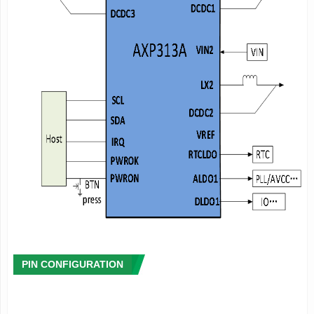
AXP313A是一款高集成度的电源管理芯片，针对需要多路电源转换
输出的应用，既可与其他BMU配合构成电池应用场景的电源解决方
案，又可用于IPC、智能音箱等小功率无电池方案，充分满足应用
处理器系统对于电源相对复杂而精确控制的要求。
AXP313A支持6路电源输出（包括3路DCDC和3路LDO）。为保证
电源系统安全稳定，AXP313A集成了过压（OVP）、欠压
（UVP）、过流（OCP）以及过温（OTP）等保护电路。另外，
AXP313A具有开关机、休眠唤醒等电源管理功能，体现了芯片集成
化的管理价值。
AXP313A支持TWSI，让系统可以动态调节输出电压、控制电源的
输出与关闭、灵活配置中断管理和休眠唤醒条件。
APPLICATIONS
OTT盒子
PIN CONFIGURATION
IPC