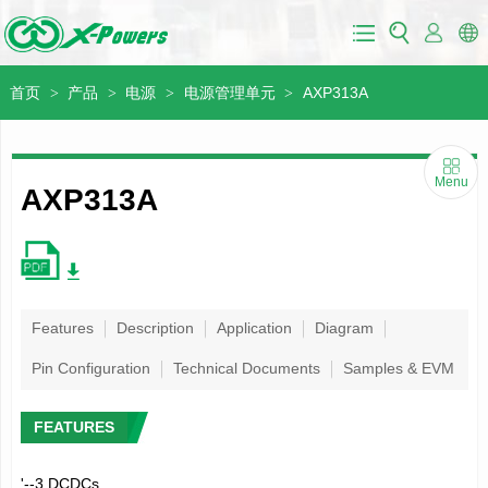
首页
产品
电源
电源管理单元
AXP313A
>
>
>
>
Menu
AXP313A
Features
Description
Application
Diagram
Pin Configuration
Technical Documents
Samples & EVM
FEATURES
'--3 DCDCs