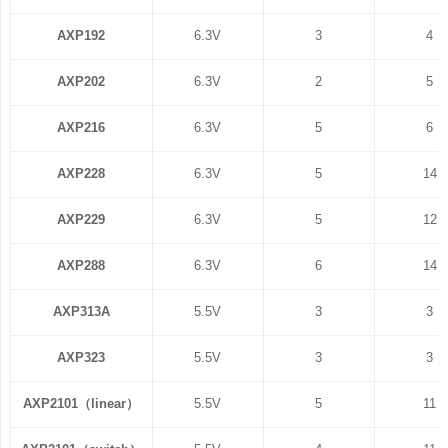
AXP192
6.3V
3
4
AXP202
6.3V
2
5
AXP216
6.3V
5
6
AXP228
6.3V
5
14
AXP229
6.3V
5
12
AXP288
6.3V
6
14
AXP313A
5.5V
3
3
AXP323
5.5V
3
3
AXP2101（linear）
5.5V
5
11